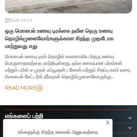
2026-03-03
ஒரு மொபைல் உணவு டிரக்கை நவீன தெரு உணவு
தொழில்முனைவோர்களுக்கான சிறந்த முதலீடாக
மாற்றுவது எது
மொபைல் உணவு டிரக் தொழில் உலகளாவிய தெரு உணவு
பொருளாதாரத்தை மாற்றியுள்ளது. நல்ல சுவையான பர்கர்கள்
மற்றும் பபிள் டீ முதல் ஃப்யூஷன் டகோஸ் மற்றும் சிறப்பு காபி வரை,
மொபைல் கேட்டரிங் தீர்வுகள் தொழில்முனைவோருக்கு
நெகிழ்வுத்தன்மை, குறைந்த தொடக்க செலவுகள் மற்றும் அதிக
READ MORE
லாபம் ஈட்டும் திறனை வழங்குகின்றன.
எங்களைப் பற்றி
X
தயாரிப்புகள்
உங்களுக்கு சிறந்த உலாவல் அனுபவத்தை
எங்களை தொடர்பு கொள்ள