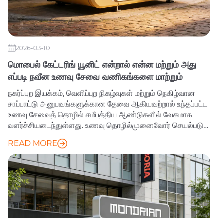
2026-03-10
மொபைல் கேட்டரிங் யூனிட் என்றால் என்ன மற்றும் அது
எப்படி நவீன உணவு சேவை வணிகங்களை மாற்றும்
நகர்ப்புற இயக்கம், வெளிப்புற நிகழ்வுகள் மற்றும் நெகிழ்வான
சாப்பாட்டு அனுபவங்களுக்கான தேவை ஆகியவற்றால் உந்தப்பட்ட
உணவு சேவைத் தொழில் சமீபத்திய ஆண்டுகளில் வேகமாக
வளர்ச்சியடைந்துள்ளது. உணவு தொழில்முனைவோர் செயல்படும்
முறையை மாற்றியமைத்த ஒரு கண்டுபிடிப்பு மொபைல் கேட்டரிங்
READ MORE
யூனிட் ஆகும். இந்த பல்துறை மொபைல் சமையலறைகள்,
திருவிழாக்கள் மற்றும் கட்டுமான தளங்கள் முதல் விளையாட்டு
அரங்கங்கள் மற்றும் கார்ப்பரேட் நிகழ்வுகள் வரை எந்த இடத்திலும்
உயர்தர உணவை வழங்க வணிகங்களை அனுமதிக்கின்றன.