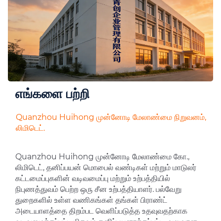
எங்களை பற்றி
Quanzhou Huihong முன்னோடி மேலாண்மை நிறுவனம்,
லிமிடெட்.
Quanzhou Huihong முன்னோடி மேலாண்மை கோ.,
லிமிடெட், தனிப்பயன் மொபைல் வண்டிகள் மற்றும் மாடுலர்
கட்டமைப்புகளின் வடிவமைப்பு மற்றும் உற்பத்தியில்
நிபுணத்துவம் பெற்ற ஒரு சீன உற்பத்தியாளர். பல்வேறு
துறைகளில் உள்ள வணிகங்கள் தங்கள் பிராண்ட்
அடையாளத்தை திறம்பட வெளிப்படுத்த உதவுவதற்காக