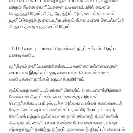
வடிவமைக்கப்பட்ட மிகவும் தனிப்பயனாக்கப்பட்ட, வலுவான
மற்றும் நீடித்த தயாரிப்புகளை வடிவமைப்பதில் கவனம்
செலுத்துகிறோம், அதே நேரத்தில் அவர்களின் மொபைல்
யூனிட்டுகளுக்கு தடையற்ற மற்றும் திறமையான செயல்பாட்டு
அனுபவத்தை உறுதிசெய்கிறோம்.
LURU வண்டி - உங்கள் பிராண்டின் நிறம், உங்கள் விருப்ப
உணவு வண்டி
முற்றிலும் தனிப்பயனாக்கக்கூடிய வண்ண உள்ளமைவுகள்
மையமாக இருக்கும் ஒரு வகையான மொபைல் உணவு
வண்டிகளை நாங்கள் உருவாக்குகிறோம்.
ஒவ்வொரு வண்டியும் உங்கள் பிராண்ட் அடையாளத்திற்கான
கேன்வாஸ் ஆகும்-உங்கள் பார்வைக்கு சரியாகப்
பொருந்தக்கூடிய நிழல், பூச்சு அல்லது வண்ண கலவையைத்
தேர்வு செய்யவும். எங்களின் உட்புற ஸ்ப்ரே கோட்டிங் பவுடர்
கோட்டிங் மற்றும் துல்லியமான தாள் உலோகத் திறன்களின்
ஆதரவுடன், தைரியமான வண்ண யோசனைகளை, எந்தச்
சந்தையிலும் தனித்து நிற்கும், தலையைத் திருப்பும் மொபைல்