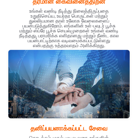
தரமான கைவினைத்திறன்
உங்கள் வண்டி நீடித்து நிலைத்திருப்பதை
உறுதிசெய்ய, உயர்தர பொருட்கள் மற்றும்
துல்லியமான தாள் உலோக வேலைகளைப்
பயன்படுத்துகிறோம். எங்களின் உள்-பவுடர் பூச்சு
மற்றும் ஸ்ப்ரே பூச்சு செயல்முறைகள் உங்கள் வண்டி
நீடித்தது, பராமரிக்க எளிதானது மற்றும் நீண்ட கால
பயன்பாட்டிற்காக வடிவமைக்கப்பட்டுள்ளது
என்பதற்கு உத்தரவாதம் அளிக்கிறது.
தனிப்பயனாக்கப்பட்ட சேவை
தொடக்கம் முதல் முடிவு வரை, உங்களின்