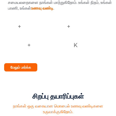
சமையலறைகளை நாங்கள் மாற்றுகிறோம். உங்கள் நிறம், உங்கள்
பாணி, உங்கள்
உணவு வண்டி
.
10
+
40
+
காப்புரிமைகள்
உபகரணங்கள்
3000
+
1000
K
தொழிற்சாலை பகுதி
மதிப்பிடப்பட்ட அமெரிக்க டாலர்
மேலும் பார்க்க
சிறப்பு தயாரிப்புகள்
நாங்கள் ஒரு வகையான மொபைல் உணவு வண்டிகளை
உருவாக்குகிறோம்.