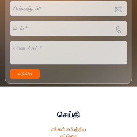
சமர்ப்பிக்க
செய்தி
எங்கள் சமீபத்திய
கட்டுரை