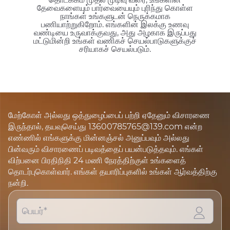
தேவைகளையும் பார்வையையும் புரிந்து கொள்ள
நாங்கள் உங்களுடன் நெருக்கமாக
பணியாற்றுகிறோம். எங்களின் இலக்கு உணவு
வண்டியை உருவாக்குவது, அது அழகாக இருப்பது
மட்டுமின்றி உங்கள் வணிகச் செயல்பாடுகளுக்குச்
சரியாகச் செயல்படும்.
மேற்கோள் அல்லது ஒத்துழைப்பைப் பற்றி ஏதேனும் விசாரணை
இருந்தால், தயவுசெய்து 13600785765@139.com என்ற
எண்ணில் எங்களுக்கு மின்னஞ்சல் அனுப்பவும் அல்லது
பின்வரும் விசாரணைப் படிவத்தைப் பயன்படுத்தவும். எங்கள்
விற்பனை பிரதிநிதி 24 மணி நேரத்திற்குள் உங்களைத்
தொடர்புகொள்வார். எங்கள் தயாரிப்புகளில் உங்கள் ஆர்வத்திற்கு
நன்றி.