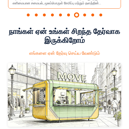
பொருள் சேமிப்பு மற்றும் தளத்தின்
இடஞ்சார்ந்த கட்டுப்பாடுகளை உடை
கிறது, நெகிழ்வான இயக்கம் மற்றும் குறைந்த
மற்றும் நெகிழ்வான வரிசைப்பட
க்கிய நன்மைகள். நடைபாதை வீதிகள் வணிக
இது கேட்டரிங் கூடாரங்கள், நிகழ
யற்கை எழில் சூழ்ந்த இடங்கள் மற்றும் சமூக
தள கேட்டரிங், கேட்டரிங் நிறுவ
தொழில் தொடங்கும் மற்றும் சிறிய அளவிலான
தொழில்முனைவோருக்கு திறமை
தேர்வாக அமைகிறது.
சமையல் தீர்வுகளை வழங்குதல் ப
நாங்கள் ஏன் உங்கள் சிறந்த தேர்வாக
இருக்கிறோம்
எங்களை ஏன் தேர்வு செய்ய வேண்டும்