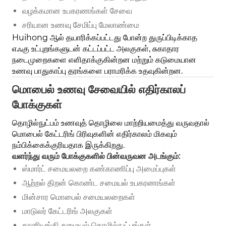
வழக்கமான உபகரணங்கள் சேவை
சரியான உணவு சேமிப்பு மேலாண்மை
Huihong ஆல் தயாரிக்கப்பட்டது போன்ற துருப்பிடிக்காத
எஃகு உட்புறங்களுடன் கட்டப்பட்ட அலகுகள், சுகாதார
நடைமுறைகளை எளிதாக்குகின்றன மற்றும் கடுமையான
உணவு பாதுகாப்பு தரங்களை பராமரிக்க உதவுகின்றன.
மொபைல் உணவு சேவையில் எதிர்காலப்
போக்குகள்
தொழில்நுட்பம் உணவுத் தொழிலை மாற்றியமைத்து வருவதால்
மொபைல் கேட்டரிங் பிரிவுகளின் எதிர்காலம் மிகவும்
நம்பிக்கைக்குரியதாக இருக்கிறது.
வளர்ந்து வரும் போக்குகளில் பின்வருவன அடங்கும்:
ஸ்மார்ட் சமையலறை கண்காணிப்பு அமைப்புகள்
ஆற்றல் திறன் கொண்ட சமையல் உபகரணங்கள்
மின்சார மொபைல் சமையலறைகள்
மாடுலர் கேட்டரிங் அலகுகள்
தானியங்கி சமையல் தொழில்நுட்பங்கள்