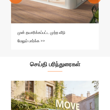
செய்தி பரிந்துரைகள்
ஒரு மொபைல் உணவு டிரக்கை நவீன தெரு
உணவு தொழில்முனைவோர்களுக்கான சிறந்த
முதலீடாக மாற்றுவது எது
மேலும் பார்க்க >>