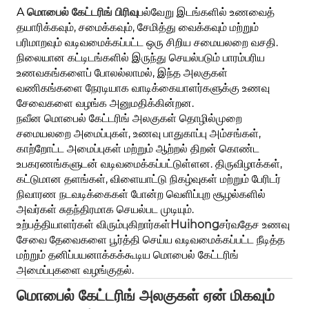
A
மொபைல் கேட்டரிங் பிரிவு
பல்வேறு இடங்களில் உணவைத்
தயாரிக்கவும், சமைக்கவும், சேமித்து வைக்கவும் மற்றும்
பரிமாறவும் வடிவமைக்கப்பட்ட ஒரு சிறிய சமையலறை வசதி.
நிலையான கட்டிடங்களில் இருந்து செயல்படும் பாரம்பரிய
உணவகங்களைப் போலல்லாமல், இந்த அலகுகள்
வணிகங்களை நேரடியாக வாடிக்கையாளர்களுக்கு உணவு
சேவைகளை வழங்க அனுமதிக்கின்றன.
நவீன மொபைல் கேட்டரிங் அலகுகள் தொழில்முறை
சமையலறை அமைப்புகள், உணவு பாதுகாப்பு அம்சங்கள்,
காற்றோட்ட அமைப்புகள் மற்றும் ஆற்றல் திறன் கொண்ட
உபகரணங்களுடன் வடிவமைக்கப்பட்டுள்ளன. திருவிழாக்கள்,
கட்டுமான தளங்கள், விளையாட்டு நிகழ்வுகள் மற்றும் பேரிடர்
நிவாரண நடவடிக்கைகள் போன்ற வெளிப்புற சூழல்களில்
அவர்கள் சுதந்திரமாக செயல்பட முடியும்.
உற்பத்தியாளர்கள் விரும்புகிறார்கள்
Huihong
சர்வதேச உணவு
சேவை தேவைகளை பூர்த்தி செய்ய வடிவமைக்கப்பட்ட நீடித்த
மற்றும் தனிப்பயனாக்கக்கூடிய மொபைல் கேட்டரிங்
அமைப்புகளை வழங்குதல்.
மொபைல் கேட்டரிங் அலகுகள் ஏன் மிகவும்