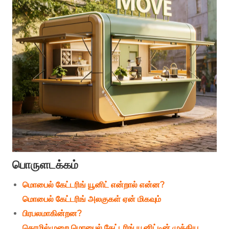
பொருளடக்கம்
மொபைல் கேட்டரிங் யூனிட் என்றால் என்ன?
மொபைல் கேட்டரிங் அலகுகள் ஏன் மிகவும்
பிரபலமாகின்றன?
தொழில்முறை மொபைல் கேட்டரிங் யூனிட்டின் முக்கிய