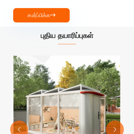
சமர்ப்பிக்க

புதிய தயாரிப்புகள்
சமையலறையுடன் வணிக உணவு டிரெய்லர்
மேலும் பார்க்க >>

