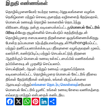
இறுதி எண்ணங்கள்
தொழில்முனைவோர் உயர்தர உணவு அனுபவங்களை வழங்க
நெகிழ்வான மற்றும் செலவு குறைந்த வழிகளைத் தேடுவதால்,
மொபைல் உணவுத் தொழில் உலகளவில் தொடர்ந்து
விரிவடைகிறது. நன்கு வடிவமைக்கப்பட்டது
மொபைல் கேட்டரிங்
பிரிவு
பல்வேறு சூழல்களில் செயல்படும் சுதந்திரத்துடன்
தொழில்முறை சமையலறை திறன்களை ஒருங்கிணைக்கிறது.
போன்ற நம்பகமான உற்பத்தியாளர்களுடன்
Huihong
மேம்பட்ட
மற்றும் தனிப்பயனாக்கக்கூடிய தீர்வுகளை வழங்குவதன் மூலம்,
வளர்ச்சி, கண்டுபிடிப்பு மற்றும் செயல்பாட்டுத் திறனை
ஆதரிக்கும் மொபைல் உணவு உள்கட்டமைப்பில் வணிகங்கள்
நம்பிக்கையுடன் முதலீடு செய்யலாம்.
செயல்திறன், ஆயுள் மற்றும் உணவுப் பாதுகாப்பிற்காக
வடிவமைக்கப்பட்ட தொழில்முறை மொபைல் கேட்டரிங் தீர்வை
நீங்கள் தேடுகிறீர்கள் என்றால், உங்கள் விருப்பங்களை
ஆராயவும் மற்றும்
எங்களை தொடர்பு கொள்ளவும்
சரியான
மொபைல் கேட்டரிங் யூனிட் உங்கள் உணவு சேவை வணிகத்தை
எவ்வாறு மாற்றும் என்பதைக் கண்டறிய.
Facebook
X
WhatsApp
Pinterest
LinkedIn
Share