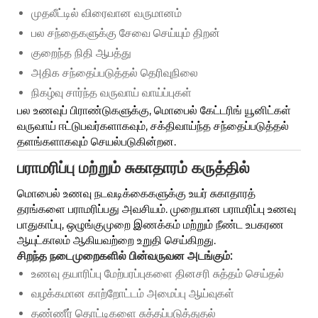
முதலீட்டில் விரைவான வருமானம்
பல சந்தைகளுக்கு சேவை செய்யும் திறன்
குறைந்த நிதி ஆபத்து
அதிக சந்தைப்படுத்தல் தெரிவுநிலை
நிகழ்வு சார்ந்த வருவாய் வாய்ப்புகள்
பல உணவுப் பிராண்டுகளுக்கு, மொபைல் கேட்டரிங் யூனிட்கள்
வருவாய் ஈட்டுபவர்களாகவும், சக்திவாய்ந்த சந்தைப்படுத்தல்
தளங்களாகவும் செயல்படுகின்றன.
பராமரிப்பு மற்றும் சுகாதாரம் கருத்தில்
மொபைல் உணவு நடவடிக்கைகளுக்கு உயர் சுகாதாரத்
தரங்களை பராமரிப்பது அவசியம். முறையான பராமரிப்பு உணவு
பாதுகாப்பு, ஒழுங்குமுறை இணக்கம் மற்றும் நீண்ட உபகரண
ஆயுட்காலம் ஆகியவற்றை உறுதி செய்கிறது.
சிறந்த நடைமுறைகளில் பின்வருவன அடங்கும்:
உணவு தயாரிப்பு மேற்பரப்புகளை தினசரி சுத்தம் செய்தல்
வழக்கமான காற்றோட்டம் அமைப்பு ஆய்வுகள்
தண்ணீர் தொட்டிகளை சுத்தப்படுத்துதல்