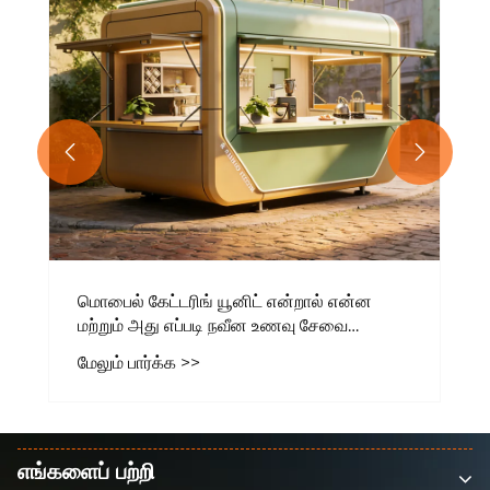


எங்களைப் பற்றி