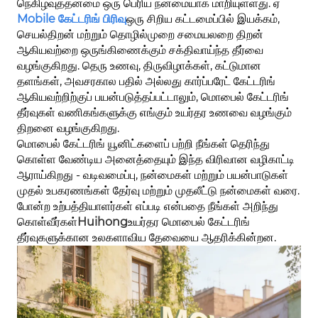
நெகிழ்வுத்தன்மை ஒரு பெரிய நன்மையாக மாறியுள்ளது. ஏ
M
obile கேட்டரிங் பிரிவு
ஒரு சிறிய கட்டமைப்பில் இயக்கம்,
செயல்திறன் மற்றும் தொழில்முறை சமையலறை திறன்
ஆகியவற்றை ஒருங்கிணைக்கும் சக்திவாய்ந்த தீர்வை
வழங்குகிறது. தெரு உணவு, திருவிழாக்கள், கட்டுமான
தளங்கள், அவசரகால பதில் அல்லது கார்ப்பரேட் கேட்டரிங்
ஆகியவற்றிற்குப் பயன்படுத்தப்பட்டாலும், மொபைல் கேட்டரிங்
தீர்வுகள் வணிகங்களுக்கு எங்கும் உயர்தர உணவை வழங்கும்
திறனை வழங்குகிறது.
மொபைல் கேட்டரிங் யூனிட்களைப் பற்றி நீங்கள் தெரிந்து
கொள்ள வேண்டிய அனைத்தையும் இந்த விரிவான வழிகாட்டி
ஆராய்கிறது - வடிவமைப்பு, நன்மைகள் மற்றும் பயன்பாடுகள்
முதல் உபகரணங்கள் தேர்வு மற்றும் முதலீட்டு நன்மைகள் வரை.
போன்ற உற்பத்தியாளர்கள் எப்படி என்பதை நீங்கள் அறிந்து
கொள்வீர்கள்
Huihong
உயர்தர மொபைல் கேட்டரிங்
தீர்வுகளுக்கான உலகளாவிய தேவையை ஆதரிக்கின்றன.